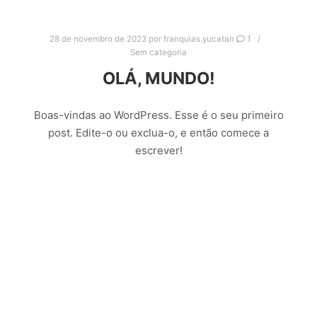
28 de novembro de 2023
por
franquias.yucatan
1
Sem categoria
OLÁ, MUNDO!
Boas-vindas ao WordPress. Esse é o seu primeiro
post. Edite-o ou exclua-o, e então comece a
escrever!