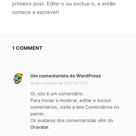
primeiro post. Edite-o ou exclua-o, e então
comece a escrever!
1 COMMENT
Um comentarista do WordPress
d
i
28 de novembro de 2023 às 10:37
s
Oi, isto é um comentário.
s
Para iniciar a moderar, editar e excluir
e
comentários, visite a tela Comentários no
:
painel.
Os avatares dos comentaristas vêm do
Gravatar
.