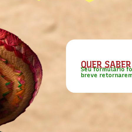
QUER SABER
Seu formulário f
breve retornarem